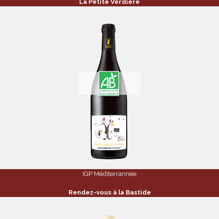
La Petite Verdière
IGP Méditerrannée
Rendez-vous à la Bastide