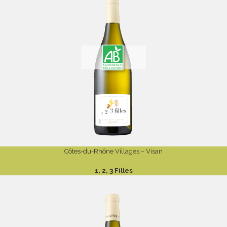
Côtes-du-Rhône Villages – Visan
1, 2, 3 Filles