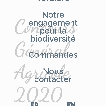
Notre
Concours
engagement
pour la
biodiversité
Général
Commandes
Agricole
Nous
contacter
2020
FR
EN