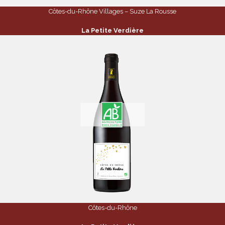
Côtes-du-Rhône Villages – Suze La Rousse
La Petite Verdière
Côtes-du-Rhône