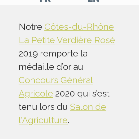
Aller
Aller
sur
sur
Notre
Côtes-du-Rhône
notre
notre
La Petite Verdière Rosé
page
page
facebook
Instagram
2019 remporte la
médaille d’or au
Concours Général
Agricole
2020 qui s’est
tenu lors du
Salon de
l’Agriculture
.