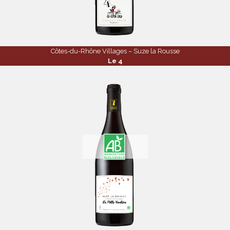
Côtes-du-Rhône Villages – Suze la Rousse
Le 4