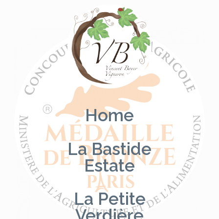
Skip
to
content
Home
La Bastide
Estate
La Petite
Verdière