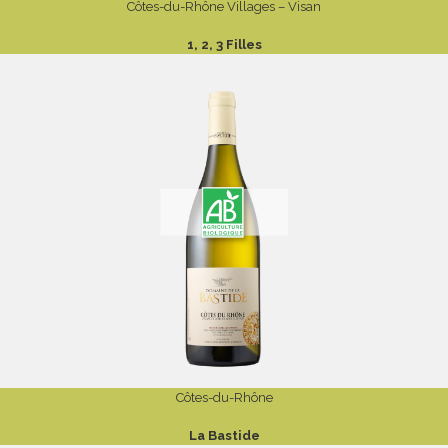
Côtes-du-Rhône Villages – Visan
1, 2, 3 Filles
Côtes-du-Rhône
La Bastide