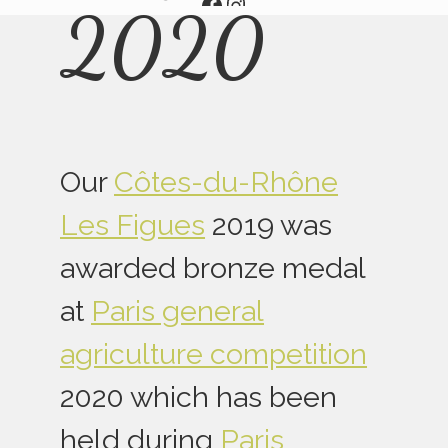
Aller
Aller
2020
sur
sur
notre
notre
page
page
facebook
Instagram
Our
Côtes-du-Rhône
Les Figues
2019 was
awarded bronze medal
at
Paris general
agriculture competition
2020 which has been
held during
Paris