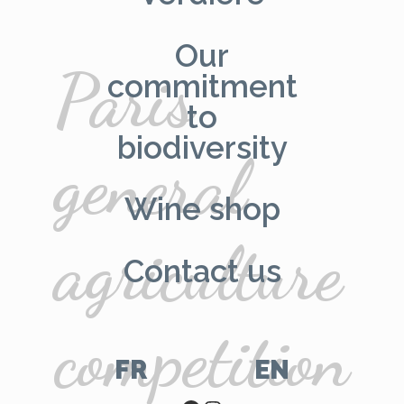
Our
Paris
commitment
to
biodiversity
general
Wine shop
agriculture
Contact us
competition
FR
EN