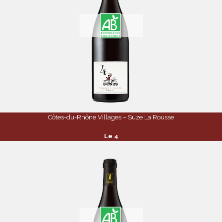
Côtes-du-Rhône Villages – Suze La Rousse
Le 4