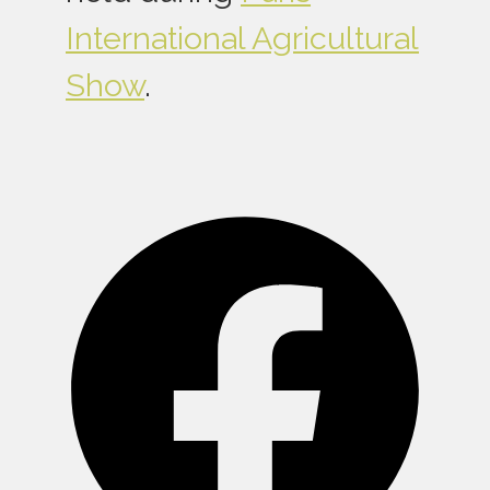
International Agricultural
Show
.