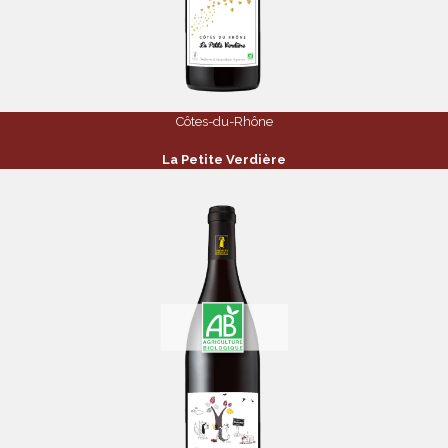
Côtes-du-Rhône
La Petite Verdière