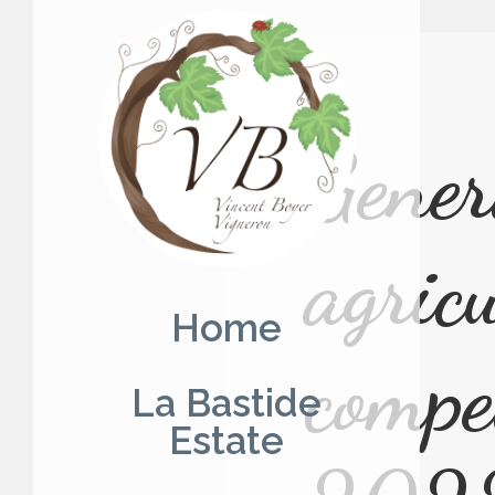
Skip
to
content
Gener
agric
Home
compe
La Bastide
Estate