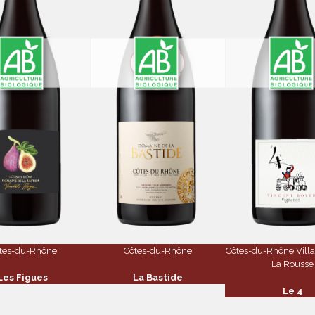
tes-du-Rhône
Côtes-du-Rhône
Côtes-du-Rhône Villa
La Rousse
Les Figues
La Bastide
Le 4