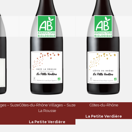
ges – Suze
Côtes-du-Rhône Villages – Suze
Côtes-du-Rhône
La Rousse
La Petite Verdière
La Petite Verdière