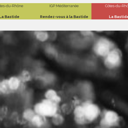
tes-du-Rhône
IGP Méditerranée
Côtes-du-Rh
La Bastide
Rendez-vous à la Bastide
La Bastid