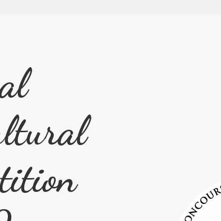
al
ultural
tition