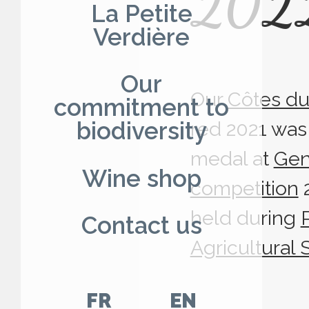
202
La Petite
Verdière
Our
Our
Côtes du
commitment to
red 2021 wa
biodiversity
medal at
Gen
Wine shop
competition
2
held during
Contact us
Agricultural
FR
EN