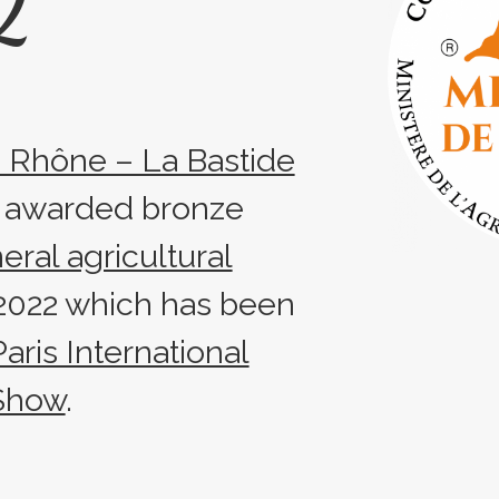
2
 Rhône – La Bastide
s awarded bronze
eral agricultural
022 which has been
Paris International
 Show
.