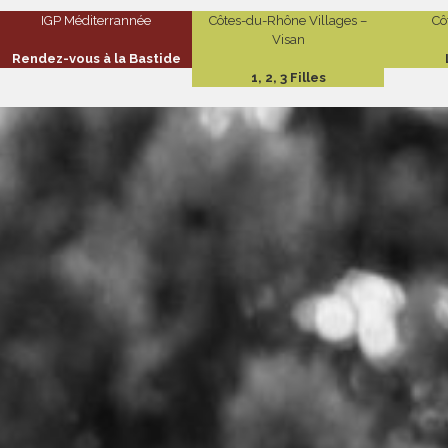
IGP Méditerrannée
Côtes-du-Rhône Villages –
Cô
Visan
Rendez-vous à la Bastide
1, 2, 3 Filles