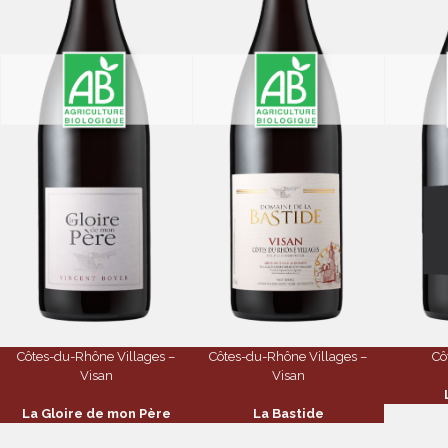
Côtes-du-Rhône Villages –
Côtes-du-Rhône Villages –
Cô
Visan
Visan
La Gloire de mon Père
La Bastide