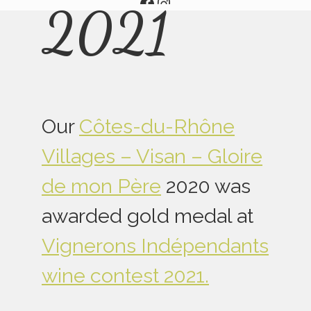
Aller
Aller
2021
sur
sur
notre
notre
page
page
facebook
Instagram
Our
Côtes-du-Rhône
Villages – Visan – Gloire
de mon Père
2020 was
awarded gold medal at
Vignerons Indépendants
wine contest 2021.