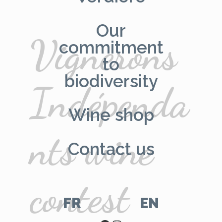
Our
Vignerons
commitment
to
biodiversity
Indépenda
Wine shop
nts wine
Contact us
contest
FR
EN