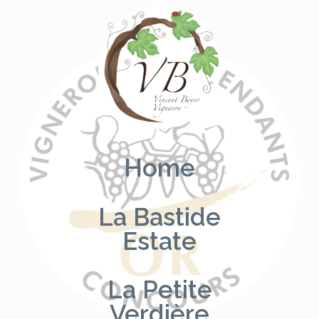
Skip
to
content
Home
La Bastide
Estate
La Petite
Verdière