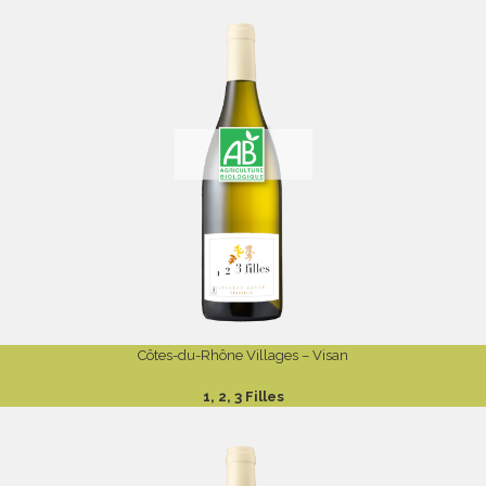
Côtes-du-Rhône Villages – Visan
1, 2, 3 Filles