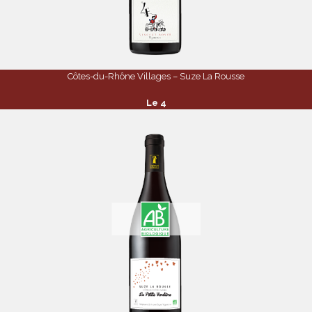
Côtes-du-Rhône Villages – Suze La Rousse
Le 4