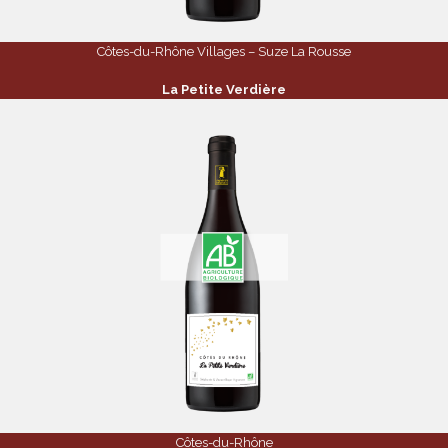
Côtes-du-Rhône Villages – Suze La Rousse
La Petite Verdière
Côtes-du-Rhône