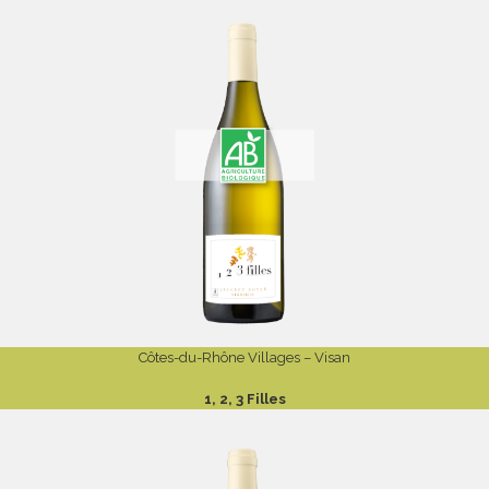
Côtes-du-Rhône Villages – Visan
1, 2, 3 Filles