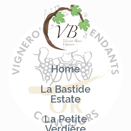
Skip
to
content
Home
La Bastide
Estate
La Petite
Verdière