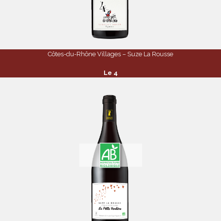
Côtes-du-Rhône Villages – Suze La Rousse
Le 4