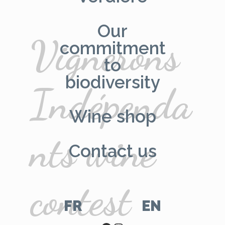
Our
Vignerons
commitment
to
biodiversity
Indépenda
Wine shop
nts wine
Contact us
contest
FR
EN