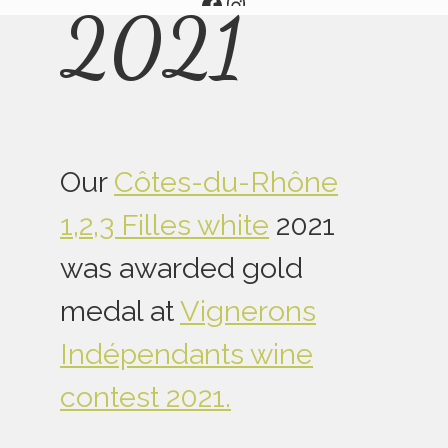
Aller
Aller
2021
sur
sur
notre
notre
page
page
facebook
Instagram
Our
Côtes-du-Rhône
1,2,3 Filles white
2021
was awarded gold
medal at
Vignerons
Indépendants wine
contest 2021.