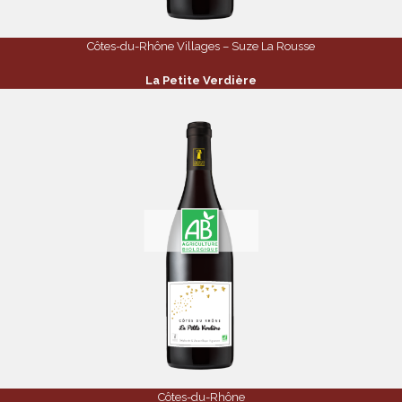
Côtes-du-Rhône Villages – Suze La Rousse
La Petite Verdière
Côtes-du-Rhône