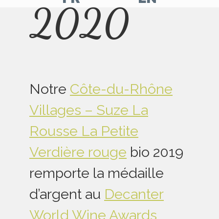
2020
Aller
Aller
sur
sur
notre
notre
page
page
facebook
Instagram
Notre
Côte-du-Rhône
Villages – Suze La
Rousse La Petite
Verdière rouge
bio 2019
remporte la médaille
d’argent au
Decanter
World Wine Awards