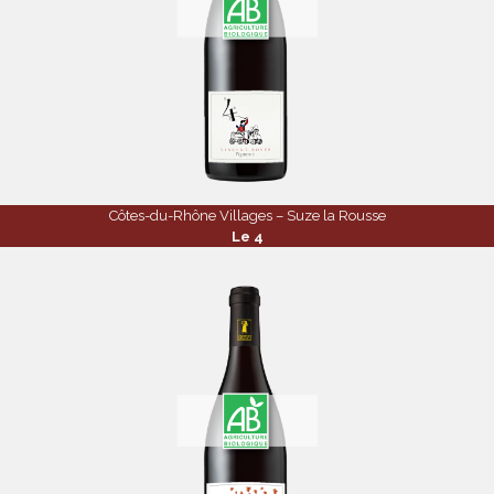
Côtes-du-Rhône Villages – Suze la Rousse
Le 4