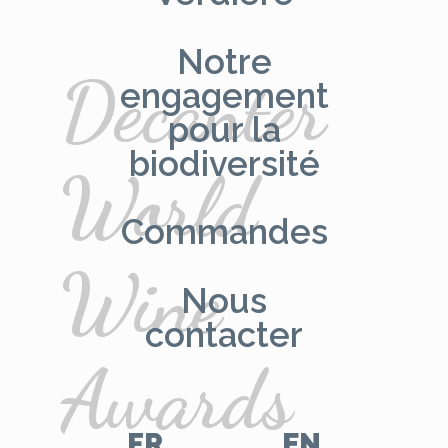
Notre
Decanter
engagement
pour la
biodiversité
World
Commandes
Wine
Nous
contacter
Awards
FR
EN