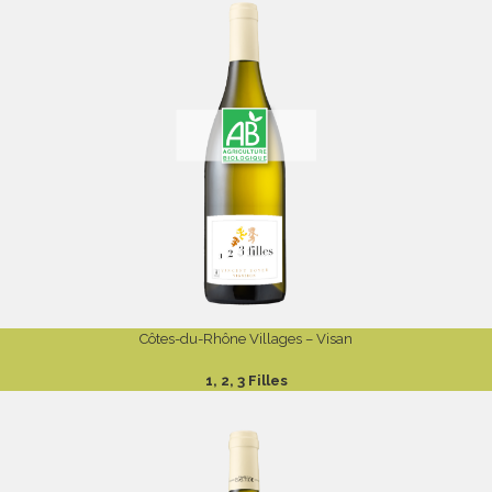
Côtes-du-Rhône Villages – Visan
1, 2, 3 Filles