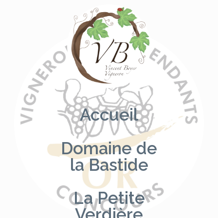
Aller
au
contenu
Accueil
Domaine de
la Bastide
La Petite
Verdière