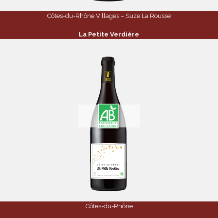
Côtes-du-Rhône Villages – Suze La Rousse
La Petite Verdière
Côtes-du-Rhône