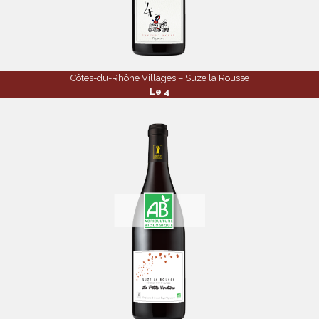
Côtes-du-Rhône Villages – Suze la Rousse
Le 4