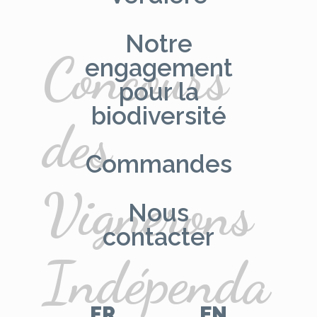
Notre
Concours
engagement
pour la
biodiversité
des
Commandes
Vignerons
Nous
contacter
Indépenda
FR
EN