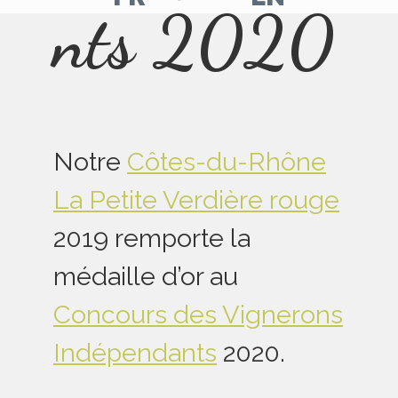
nts 2020
Aller
Aller
sur
sur
notre
notre
page
page
facebook
Instagram
Notre
Côtes-du-Rhône
La Petite Verdière rouge
2019 remporte la
médaille d’or au
Concours des Vignerons
Indépendants
2020.