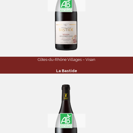
Côtes-du-Rhône Villages – Visan
La Bastide