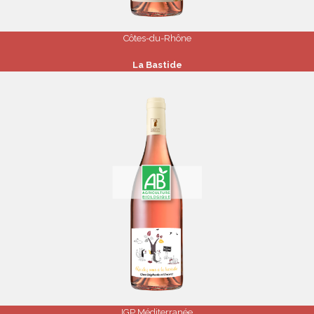
Côtes-du-Rhône
La Bastide
IGP Méditerranée