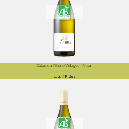
Côtes-du-Rhône Villages – Visan
1, 2, 3 Filles