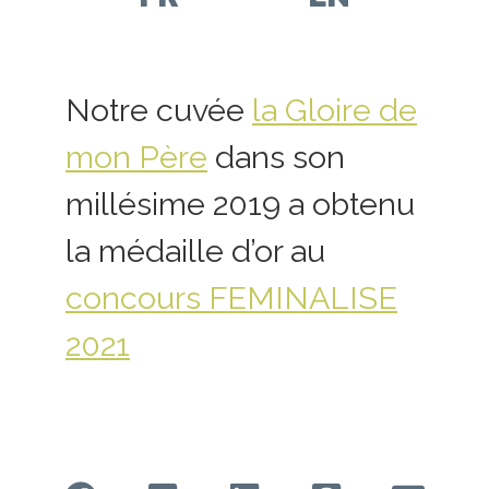
Aller
Aller
sur
sur
Notre cuvée
la Gloire de
notre
notre
page
page
mon Père
dans son
facebook
Instagram
millésime 2019 a obtenu
la médaille d’or au
concours FEMINALISE
2021