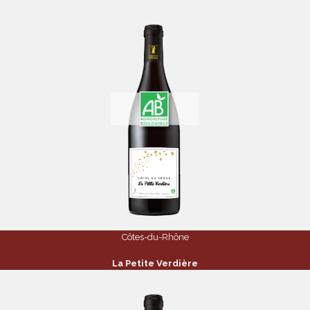
Côtes-du-Rhône
La Petite Verdière