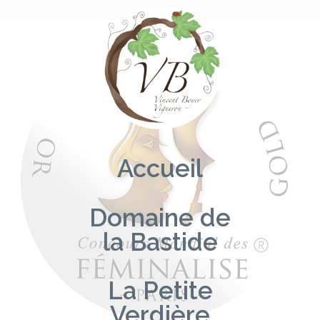
Aller
au
contenu
Accueil
Domaine de
la Bastide
La Petite
Verdière