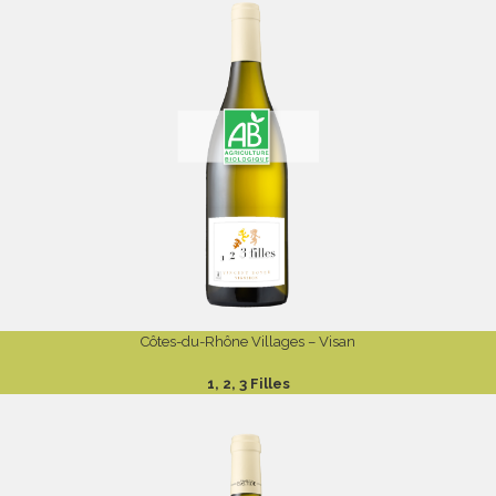
Côtes-du-Rhône Villages – Visan
1, 2, 3 Filles