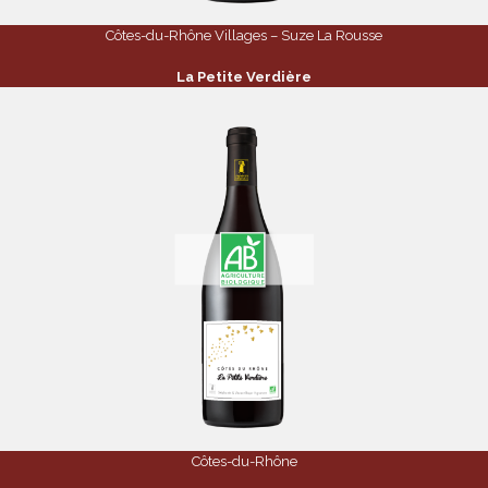
Côtes-du-Rhône Villages – Suze La Rousse
La Petite Verdière
Côtes-du-Rhône