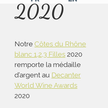
2020
Aller
Aller
sur
sur
notre
notre
page
page
facebook
Instagram
Notre
Côtes du Rhône
blanc 1,2,3 Filles
2020
remporte la médaille
d’argent au
Decanter
World Wine Awards
2020