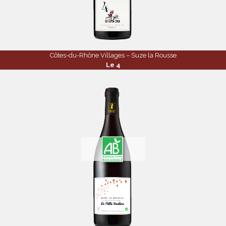
Côtes-du-Rhône Villages – Suze la Rousse
Le 4