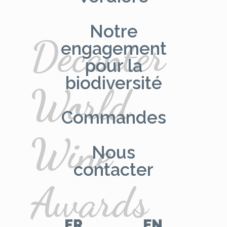
Notre
Decanter
engagement
pour la
biodiversité
World
Commandes
Wine
Nous
contacter
Awards
FR
EN