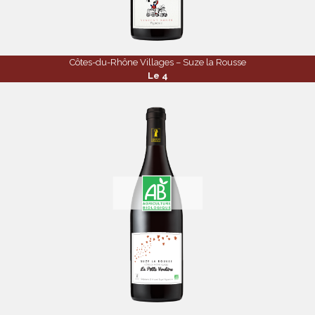
Côtes-du-Rhône Villages – Suze la Rousse
Le 4