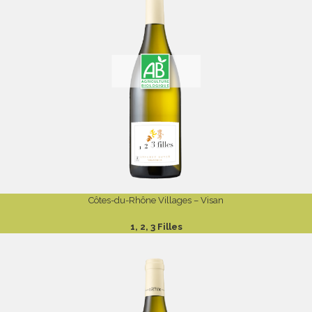
Côtes-du-Rhône Villages – Visan
1, 2, 3 Filles