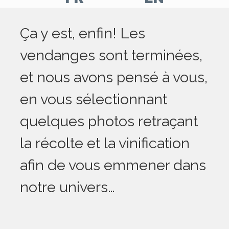
Aller
Aller
Ça y est, enfin! Les
sur
sur
notre
notre
vendanges sont terminées,
page
page
et nous avons pensé à vous,
facebook
Instagram
en vous sélectionnant
quelques photos retraçant
la récolte et la vinification
afin de vous emmener dans
notre univers…