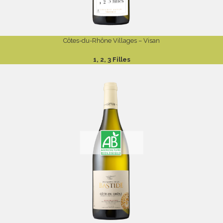
Côtes-du-Rhône Villages – Visan
1, 2, 3 Filles