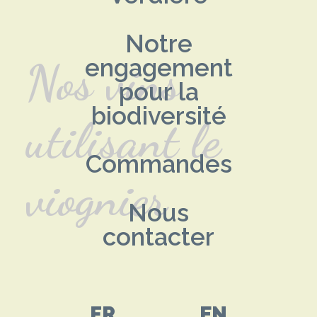
Notre
Nos vins
engagement
pour la
biodiversité
utilisant le
Commandes
viognier
Nous
contacter
FR
EN