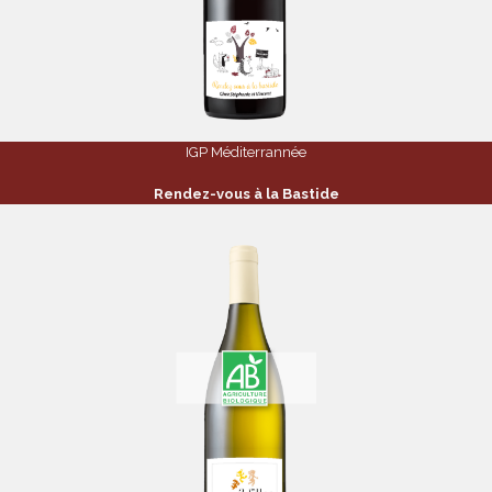
IGP Méditerrannée
Rendez-vous à la Bastide