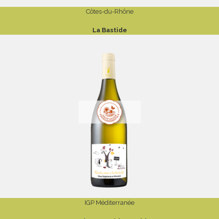
Côtes-du-Rhône
La Bastide
IGP Méditerranée