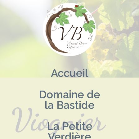
Aller
au
contenu
Accueil
Domaine de
la Bastide
Viognier
La Petite
Verdière