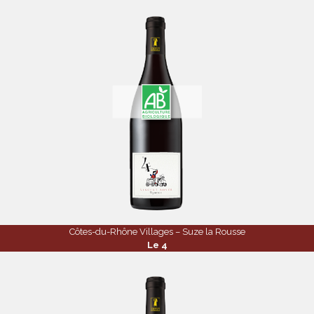
Côtes-du-Rhône Villages – Suze la Rousse
Le 4