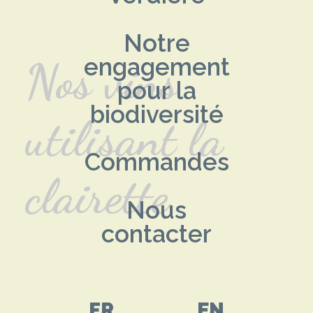
Notre
Nos vins
engagement
pour la
biodiversité
utilisant la
Commandes
clairette
Nous
contacter
FR
EN