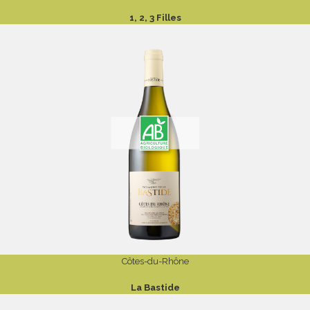
1, 2, 3 Filles
Côtes-du-Rhône
La Bastide