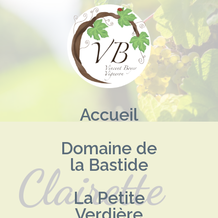
Aller
au
contenu
Accueil
Domaine de
la Bastide
Clairette
La Petite
Verdière