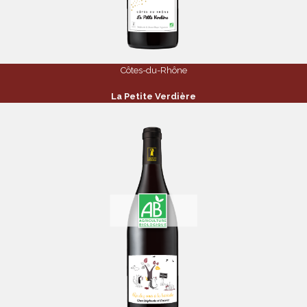
Côtes-du-Rhône
La Petite Verdière