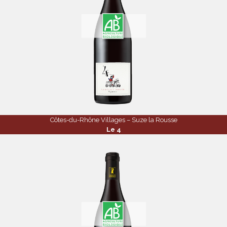
Côtes-du-Rhône Villages – Suze la Rousse
Le 4