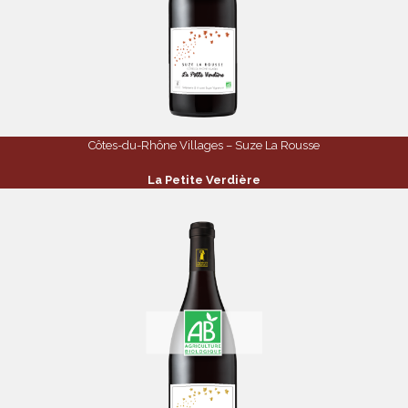
Côtes-du-Rhône Villages – Suze La Rousse
La Petite Verdière