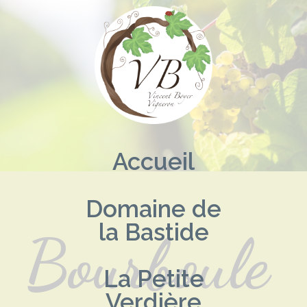
Aller
au
contenu
Accueil
Domaine de
la Bastide
Bourboule
La Petite
Verdière