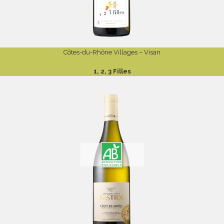
Côtes-du-Rhône Villages – Visan
1, 2, 3 Filles