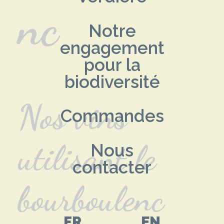
nc
Notre
engagement
pour la
biodiversité
Nos vins
Commandes
utilisant le
Nous
contacter
bourboulenc
FR
EN