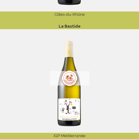
Côtes-du-Rhône
La Bastide
IGP Méditerranée