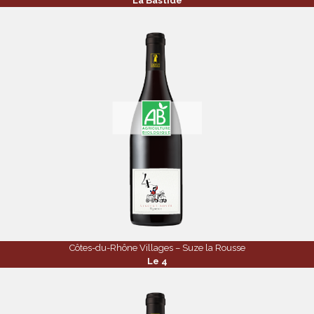
La Bastide
Côtes-du-Rhône Villages – Suze la Rousse
Le 4