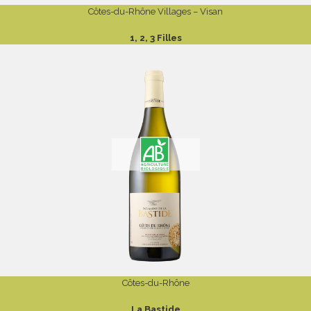
Côtes-du-Rhône Villages – Visan
1, 2, 3 Filles
Côtes-du-Rhône
La Bastide