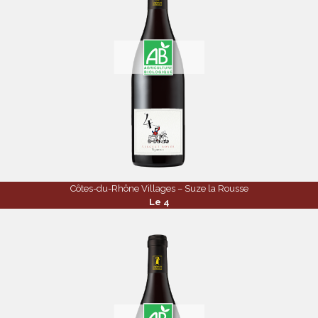
Côtes-du-Rhône Villages – Suze la Rousse
Le 4