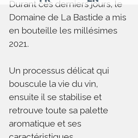
Durant ces derniers jours, le
Aller
Aller
Domaine de La Bastide a mis
sur
sur
en bouteille les millésimes
notre
notre
page
page
2021.
facebook
Instagram
Un processus délicat qui
bouscule la vie du vin,
ensuite il se stabilise et
retrouve toute sa palette
aromatique et ses
caractéristiques.