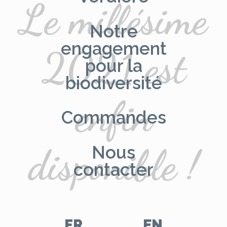
Le millésime
Notre
engagement
2021 est
pour la
biodiversité
enfin
Commandes
disponible !
Nous
contacter
FR
EN