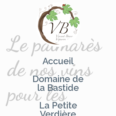
Aller
au
contenu
Le palmarès
Accueil
de nos vins
Domaine de
pour les
la Bastide
La Petite
Verdière