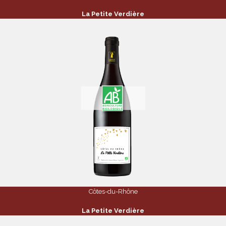
La Petite Verdière
Côtes-du-Rhône
La Petite Verdière