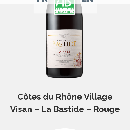
Aller
Aller
sur
sur
notre
notre
page
page
facebook
Instagram
Côtes du Rhône Village
Visan – La Bastide – Rouge