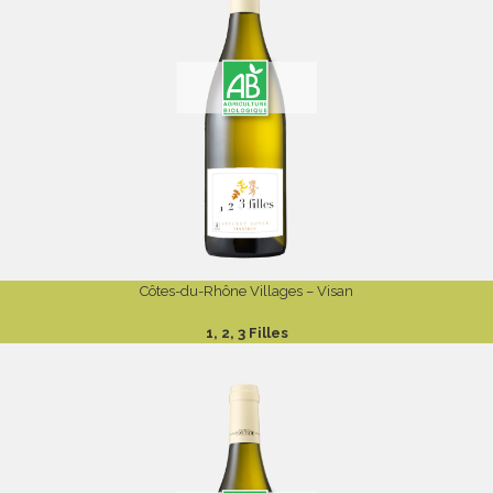
Côtes-du-Rhône Villages – Visan
1, 2, 3 Filles