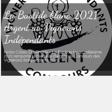
La Bastide blanc 2021 :
Argent au Vignerons
Indépendants
Notre Côtes-Du-Rhône – La Bastide blanc millésime
2021 remporte la médaille d’argent au Concours des
Vignerons Indépendants 2021