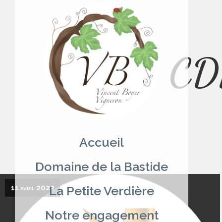
CD
Aller
au
contenu
Accueil
Domaine de la Bastide
11 avril 2022
La Petite Verdière
Notre engagement